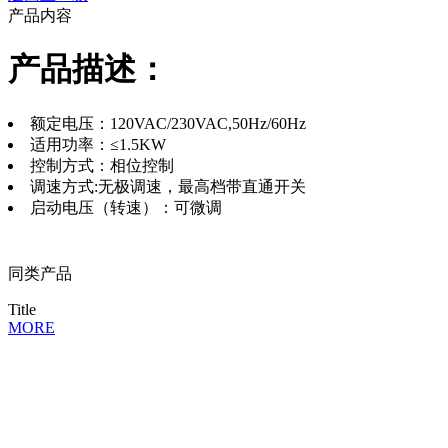
产品内容
产品描述：
额定电压：120VAC/230VAC,50Hz/60Hz
适用功率：≤1.5KW
控制方式：相位控制
调速方式:无极调速，最高档带直通开关
启动电压（转速）：可微调
同类产品
Title
MORE