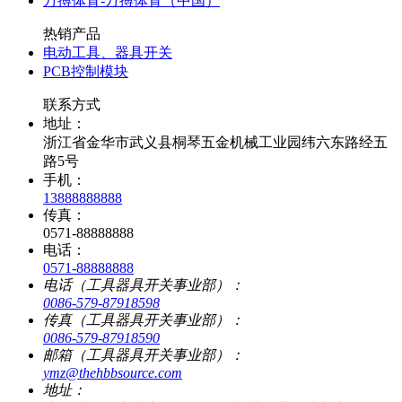
万搏体育-万搏体育（中国）
热销产品
电动工具、器具开关
PCB控制模块
联系方式
地址：
浙江省金华市武义县桐琴五金机械工业园纬六东路经五
路5号
手机：
13888888888
传真：
0571-88888888
电话：
0571-88888888
电话（工具器具开关事业部）：
0086-579-87918598
传真（工具器具开关事业部）：
0086-579-87918590
邮箱（工具器具开关事业部）：
ymz@thehbbsource.com
地址：