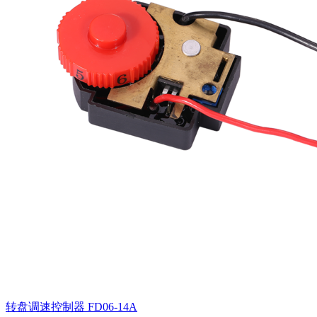
转盘调速控制器
FD06-14A