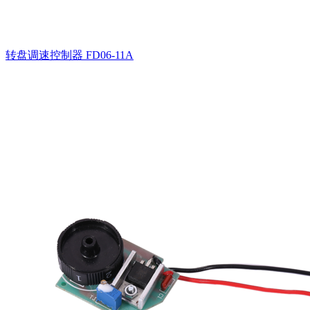
转盘调速控制器
FD06-11A