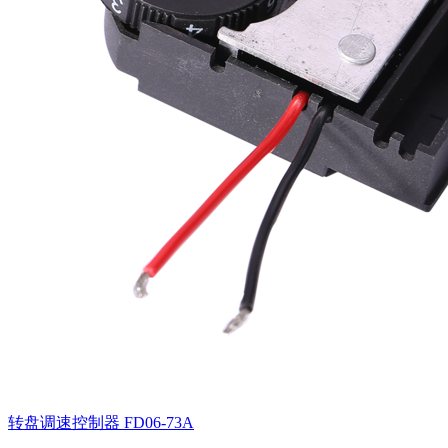
转盘调速控制器
FD06-73A