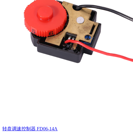
转盘调速控制器
FD06-14A