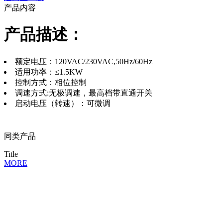
产品内容
产品描述：
额定电压：120VAC/230VAC,50Hz/60Hz
适用功率：≤1.5KW
控制方式：相位控制
调速方式:无极调速，最高档带直通开关
启动电压（转速）：可微调
同类产品
Title
MORE