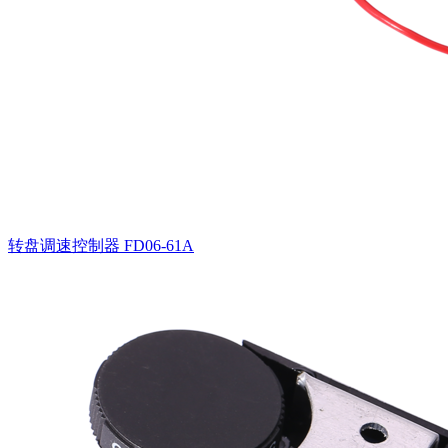
转盘调速控制器
FD06-61A