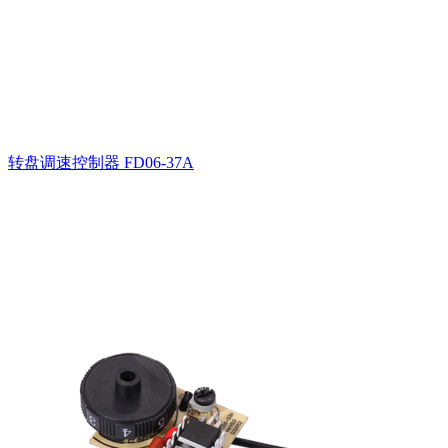
转盘调速控制器
FD06-37A