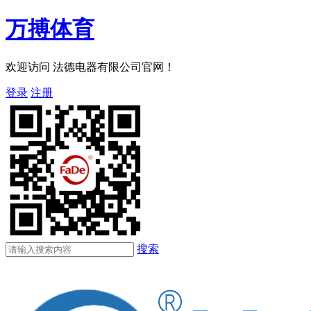
万搏体育
欢迎访问 法德电器有限公司官网！
登录
注册
搜索