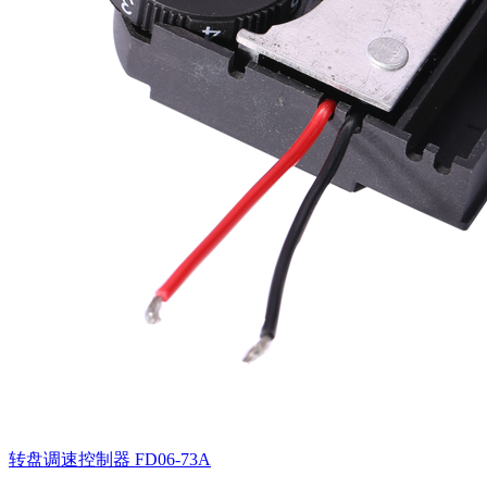
转盘调速控制器
FD06-73A