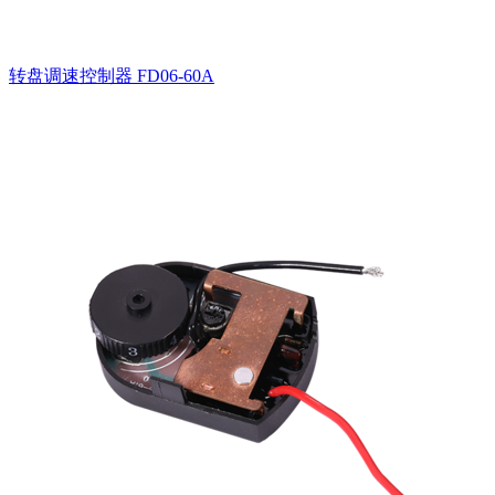
转盘调速控制器
FD06-60A