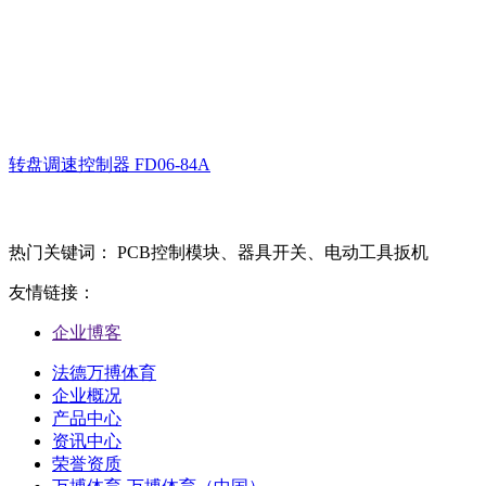
转盘调速控制器
FD06-84A
热门关键词： PCB控制模块、器具开关、电动工具扳机
友情链接：
企业博客
法德万搏体育
企业概况
产品中心
资讯中心
荣誉资质