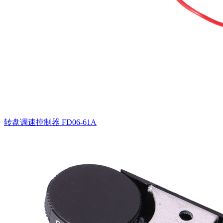
转盘调速控制器
FD06-61A