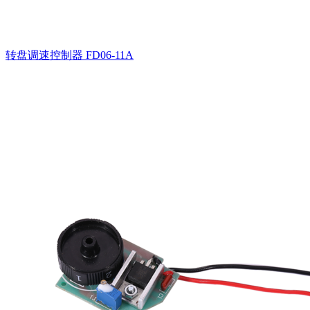
转盘调速控制器
FD06-11A