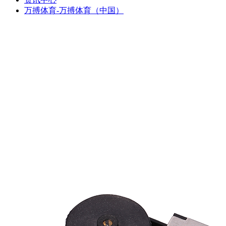
万搏体育-万搏体育（中国）