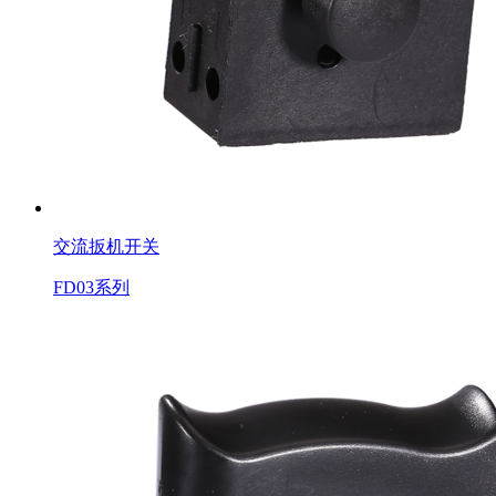
交流扳机开关
FD03系列