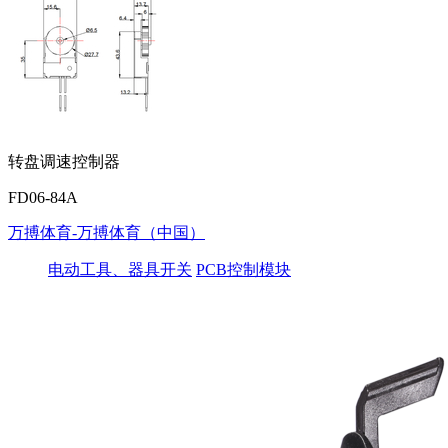
转盘调速控制器
FD06-84A
万搏体育-万搏体育（中国）
电动工具、器具开关
PCB控制模块