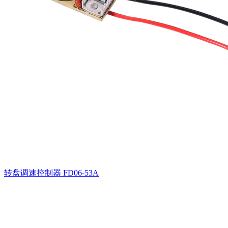
转盘调速控制器
FD06-53A