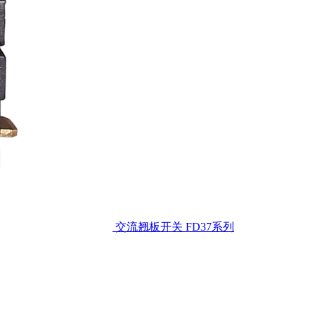
交流翘板开关
FD37系列